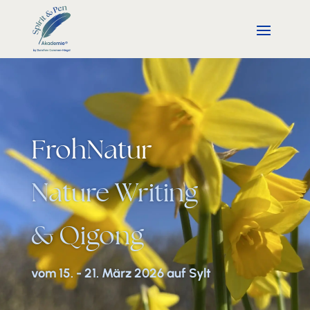
FrohNatur
Nature Writing
& Qigong
vom 15. - 21. März 2026 auf Sylt