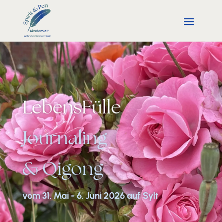
LebensFülle
Journaling
& Qigong
vom 31. Mai - 6. Juni 2026 auf Sylt