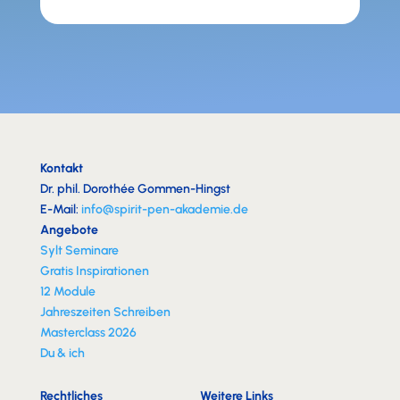
Kontakt
Dr. phil. Dorothée Gommen-Hingst
E-Mail:
info@spirit-pen-akademie.de
Angebote
Sylt Seminare
Gratis Inspirationen
12 Module
Jahreszeiten Schreiben
Masterclass 2026
Du & ich
Rechtliches
Weitere Links