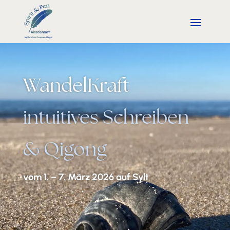
WandelKraft
intuitives Schreiben
& Qigong
vom 1. – 7. März 2026 auf Sylt