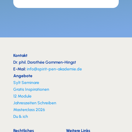
Kontakt
Dr. phil. Dorothée Gommen-Hingst
E-Mail:
info@spirit-pen-akademie.de
Angebote
Sylt Seminare
Gratis Inspirationen
12 Module
Jahreszeiten Schreiben
Masterclass 2026
Du & ich
Rechtliches
Weitere Links