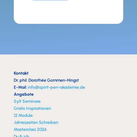
Kontakt
Dr. phil. Dorothée Gommen-Hingst
E-Mail:
info@spirit-pen-akademie.de
Angebote
Sylt Seminare
Gratis Inspirationen
12 Module
Jahreszeiten Schreiben
Masterclass 2026
Du & ich