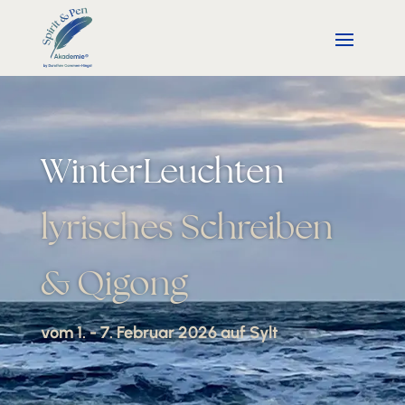
WinterLeuchten
lyrisches Schreiben
& Qigong
vom 1. - 7. Februar 2026 auf Sylt